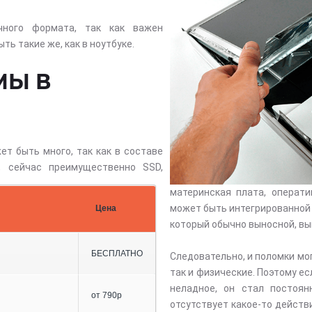
чного формата, так как важен
ть такие же, как в ноутбуке.
МЫ В
ет быть много, так как в составе
, сейчас преимущественно SSD,
материнская плата, операти
может быть интегрированной 
Цена
который обычно выносной, вып
БЕСПЛАТНО
Следовательно, и поломки мог
так и физические. Поэтому е
неладное, он стал постоян
от 790р
отсутствует какое-то действ